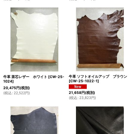
牛革 ソフトオイルアップ ブラウン
牛革 茶芯レザー ホワイト
[
CW-25-
[
CW-25-1022-1
]
1024
]
20,475
円
(税別)
21,658
円
(税別)
(
税込
:
22,522
円
)
(
税込
:
23,823
円
)