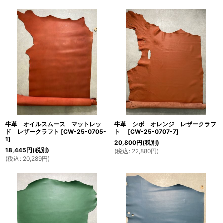
牛革 シボ オレンジ レザークラフ
牛革 オイルスムース マットレッ
ト
[
CW-25-0707-7
]
ド レザークラフト
[
CW-25-0705-
1
]
20,800
円
(税別)
18,445
円
(税別)
(
税込
:
22,880
円
)
(
税込
:
20,289
円
)