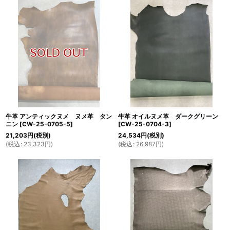
牛革 アンティックヌメ ヌメ革 タン
牛革 オイルヌメ革 ダークグリーン
ニン
[
CW-25-0705-5
]
[
CW-25-0704-3
]
21,203
円
(税別)
24,534
円
(税別)
(
税込
:
23,323
円
)
(
税込
:
26,987
円
)