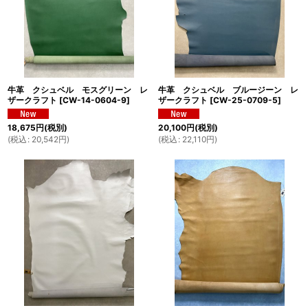
牛革 クシュベル モスグリーン レ
牛革 クシュベル ブルージーン レ
ザークラフト
[
CW-14-0604-9
]
ザークラフト
[
CW-25-0709-5
]
18,675
円
(税別)
20,100
円
(税別)
(
税込
:
20,542
円
)
(
税込
:
22,110
円
)