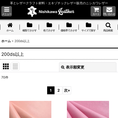
革とレザークラフト材料・エキゾチックレザー販売のニシカワレザー
メニュー
カート
問い合わせ
ホーム
種類でさがす
色でさがす
価格帯でさがす
サイズで探す
商品検索
ホーム
>
200ds以上
200ds以上
表示順変更
閉じる
70
件
表示数
:
1
2
次
»
並び順
:
絞り込む