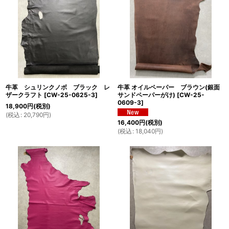
牛革 シュリンクノボ ブラック レ
牛革 オイルペーパー ブラウン(銀面
ザークラフト
[
CW-25-0625-3
]
サンドペーパーがけ)
[
CW-25-
0609-3
]
18,900
円
(税別)
(
税込
:
20,790
円
)
16,400
円
(税別)
(
税込
:
18,040
円
)