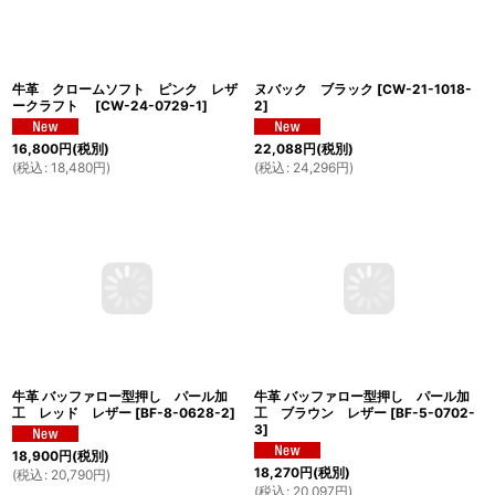
牛革 クロームソフト ピンク レザ
ヌバック ブラック
[
CW-21-1018-
ークラフト
[
CW-24-0729-1
]
2
]
16,800
円
(税別)
22,088
円
(税別)
(
税込
:
18,480
円
)
(
税込
:
24,296
円
)
牛革 バッファロー型押し パール加
牛革 バッファロー型押し パール加
工 レッド レザー
[
BF-8-0628-2
]
工 ブラウン レザー
[
BF-5-0702-
3
]