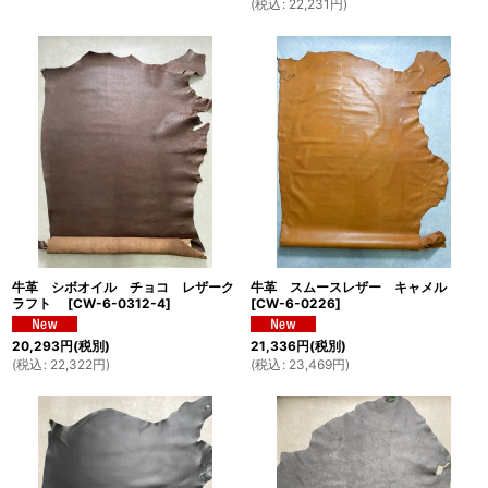
(
税込
:
22,231
円
)
牛革 シボオイル チョコ レザーク
牛革 スムースレザー キャメル
ラフト
[
CW-6-0312-4
]
[
CW-6-0226
]
20,293
円
(税別)
21,336
円
(税別)
(
税込
:
22,322
円
)
(
税込
:
23,469
円
)