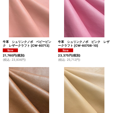
牛革 シュリンクノボ ベビーピン
牛革 シュリンクノボ ピンク レザ
ク レザークラフト
[
CW-60713
]
ークラフト
[
CW-60708-10
]
21,760
円
(税別)
23,375
円
(税別)
(
税込
:
23,936
円
)
(
税込
:
25,712
円
)