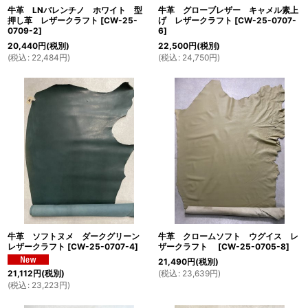
牛革 LNバレンチノ ホワイト 型
牛革 グローブレザー キャメル素上
押し革 レザークラフト
[
CW-25-
げ レザークラフト
[
CW-25-0707-
0709-2
]
6
]
20,440
円
(税別)
22,500
円
(税別)
(
税込
:
22,484
円
)
(
税込
:
24,750
円
)
牛革 ソフトヌメ ダークグリーン
牛革 クロームソフト ウグイス レ
レザークラフト
[
CW-25-0707-4
]
ザークラフト
[
CW-25-0705-8
]
21,490
円
(税別)
(
税込
:
23,639
円
)
21,112
円
(税別)
(
税込
:
23,223
円
)