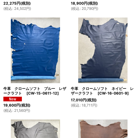
22,275
円
(税別)
18,900
円
(税別)
(
税込
:
24,502
円
)
(
税込
:
20,790
円
)
牛革 クロームソフト ブルー レザ
牛革 クロームソフト ネイビー レ
ークラフト
[
CW-15-0611-12
]
ザークラフト
[
CW-16-0601-9
]
17,010
円
(税別)
(
税込
:
18,711
円
)
19,600
円
(税別)
(
税込
:
21,560
円
)