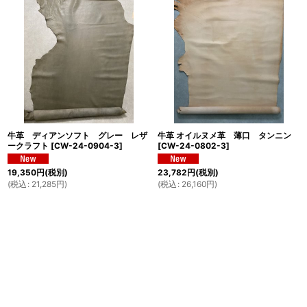
牛革 ディアンソフト グレー レザ
牛革 オイルヌメ革 薄口 タンニン
ークラフト
[
CW-24-0904-3
]
[
CW-24-0802-3
]
19,350
円
(税別)
23,782
円
(税別)
(
税込
:
21,285
円
)
(
税込
:
26,160
円
)