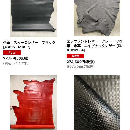
エレファントレザー グレー ゾウ
牛革 スムースレザー ブラック
革 象革 エキゾチックレザー
[
EL-
[
CW-6-0218-7
]
6-0123-4
]
22,184
円
(税別)
272,500
円
(税別)
(
税込
:
24,402
円
)
(
税込
:
299,750
円
)