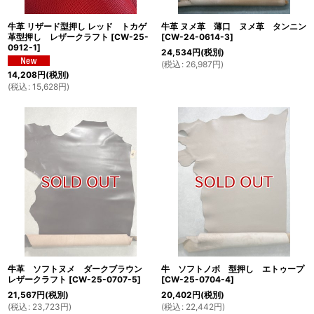
牛革 リザード型押し レッド トカゲ
牛革 ヌメ革 薄口 ヌメ革 タンニン
革型押し レザークラフト
[
CW-25-
[
CW-24-0614-3
]
0912-1
]
24,534
円
(税別)
(
税込
:
26,987
円
)
14,208
円
(税別)
(
税込
:
15,628
円
)
牛革 ソフトヌメ ダークブラウン
牛 ソフトノボ 型押し エトゥープ
レザークラフト
[
CW-25-0707-5
]
[
CW-25-0704-4
]
21,567
円
(税別)
20,402
円
(税別)
(
税込
:
23,723
円
)
(
税込
:
22,442
円
)