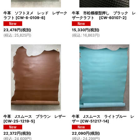
牛革 ソフトヌメ レッド レザーク
牛革 市松模様型押し ブラック レ
ラフト
[
CW-6-0109-6
]
ザークラフト
[
CW-60107-2
]
23,478
円
(税別)
15,330
円
(税別)
(
税込
:
25,825
円
)
(
税込
:
16,863
円
)
牛革 Jスムース ブラウン レザー
牛革 Jスムース ライトブルー レ
[
CW-25-1219-5
]
ザー
[
CW-51217-14
]
22,372
円
(税別)
22,090
円
(税別)
(
税込
:
24,609
円
)
(
税込
:
24,299
円
)