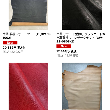
牛革 茶芯レザー ブラック
[
CW-25-
牛革 リザード型押し ブラック トカ
1002
]
ゲ革型押し レザークラフト
[
CW-
22-0808-2
]
20,839
円
(税別)
17,344
円
(税別)
(
税込
:
22,922
円
)
(
税込
:
19,078
円
)