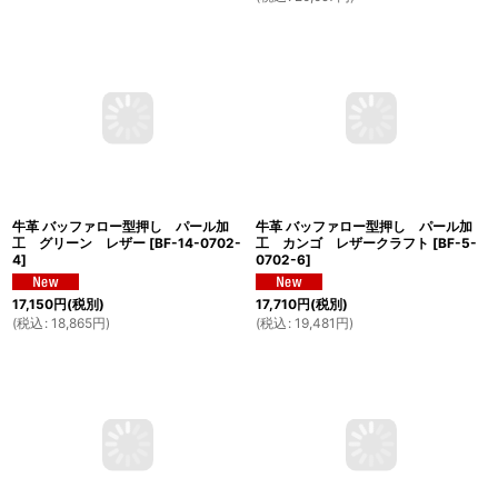
18,900
円
(税別)
18,270
円
(税別)
(
税込
:
20,790
円
)
(
税込
:
20,097
円
)
牛革 バッファロー型押し パール加
牛革 バッファロー型押し パール加
工 グリーン レザー
[
BF-14-0702-
工 カンゴ レザークラフト
[
BF-5-
4
]
0702-6
]
17,150
円
(税別)
17,710
円
(税別)
(
税込
:
18,865
円
)
(
税込
:
19,481
円
)