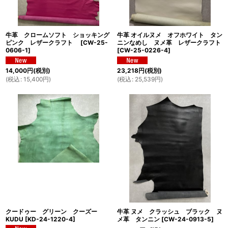
牛革 クロームソフト ショッキング
牛革 オイルヌメ オフホワイト タン
ピンク レザークラフト
[
CW-25-
ニンなめし ヌメ革 レザークラフト
0606-1
]
[
CW-25-0226-4
]
14,000
円
(税別)
23,218
円
(税別)
(
税込
:
15,400
円
)
(
税込
:
25,539
円
)
牛革 ヌメ クラッシュ ブラック ヌ
クードゥー グリーン クーズー
メ革 タンニン
[
CW-24-0913-5
]
KUDU
[
KD-24-1220-4
]