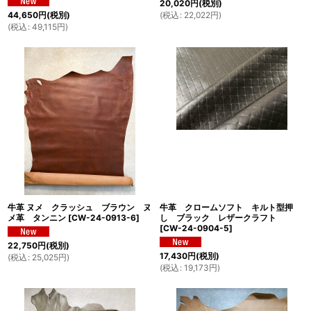
20,020
円
(税別)
(
税込
:
22,022
円
)
44,650
円
(税別)
(
税込
:
49,115
円
)
牛革 ヌメ クラッシュ ブラウン ヌ
牛革 クロームソフト キルト型押
メ革 タンニン
[
CW-24-0913-6
]
し ブラック レザークラフト
[
CW-24-0904-5
]
22,750
円
(税別)
17,430
円
(税別)
(
税込
:
25,025
円
)
(
税込
:
19,173
円
)