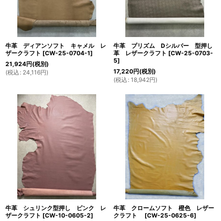
牛革 ディアンソフト キャメル レ
牛革 プリズム Dシルバー 型押し
ザークラフト
[
CW-25-0704-1
]
革 レザークラフト
[
CW-25-0703-
5
]
21,924
円
(税別)
17,220
円
(税別)
(
税込
:
24,116
円
)
(
税込
:
18,942
円
)
牛革 シュリンク型押し ピンク レ
牛革 クロームソフト 橙色 レザー
ザークラフト
[
CW-10-0605-2
]
クラフト
[
CW-25-0625-6
]