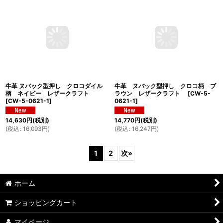
牛革 リザード型押し オフホワイト
牛革 リザード型押し ATキャメル レ
レザークラフト
[
CW-3-0830-3
]
ザークラフト
[
CW-22‐0825‐4
]
18,944
円
(税別)
14,912
円
(税別)
(
税込
:
20,838
円
)
(
税込
:
16,403
円
)
牛革 ヌバック型押し クロコダイル
牛革 ヌバック型押し クロコ柄 ブ