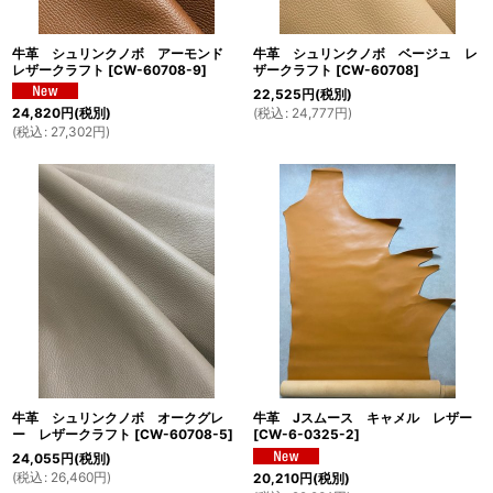
牛革 シュリンクノボ アーモンド
牛革 シュリンクノボ ベージュ レ
レザークラフト
[
CW-60708-9
]
ザークラフト
[
CW-60708
]
22,525
円
(税別)
(
税込
:
24,777
円
)
24,820
円
(税別)
(
税込
:
27,302
円
)
牛革 シュリンクノボ オークグレ
牛革 Jスムース キャメル レザー
ー レザークラフト
[
CW-60708-5
]
[
CW-6-0325-2
]
24,055
円
(税別)
(
税込
:
26,460
円
)
20,210
円
(税別)