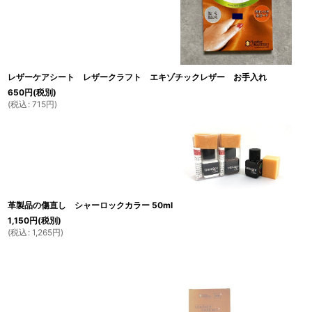
レザーケアシート レザークラフト エキゾチックレザー お手入れ
650
円
(税別)
(
税込
:
715
円
)
革製品の傷直し シャーロックカラー 50ml
1,150
円
(税別)
(
税込
:
1,265
円
)