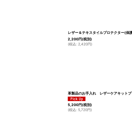
レザー＆テキスタイルプロテクター(保
2,200
円
(税別)
(
税込
:
2,420
円
)
革製品のお手入れ レザーケアキットプラス
5,200
円
(税別)
(
税込
:
5,720
円
)