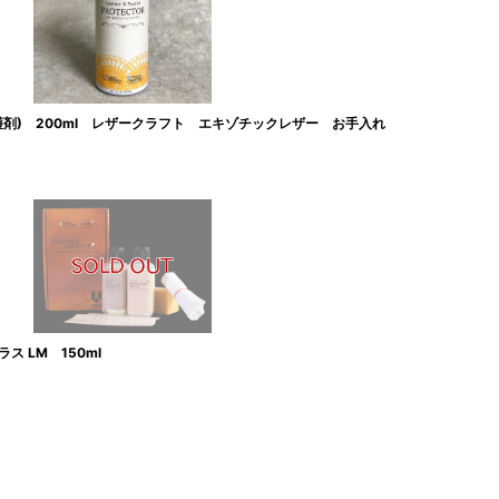
護剤) 200ml レザークラフト エキゾチックレザー お手入れ
 LM 150ml