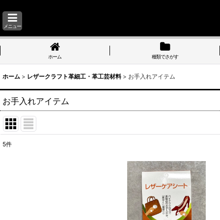
メニュー
ホーム
種類でさがす
ホーム
>
レザークラフト革細工・革工芸材料
>
お手入れアイテム
お手入れアイテム
5
件
表示数
:
並び順
: