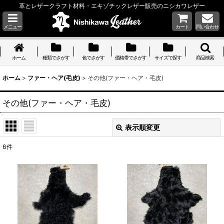
革とレザークラフト材料・エキゾチックレザー販売のニシカワレザー
メニュー
カート
問い合わせ
ホーム
種類でさがす
色でさがす
価格帯でさがす
サイズで探す
商品検索
ホーム
>
ファー・ヘア(毛皮)
>
その他(ファー・ヘア・毛皮)
その他(ファー・ヘア・毛皮)
表示順変更
閉じる
6
件
表示数
:
並び順
:
絞り込む