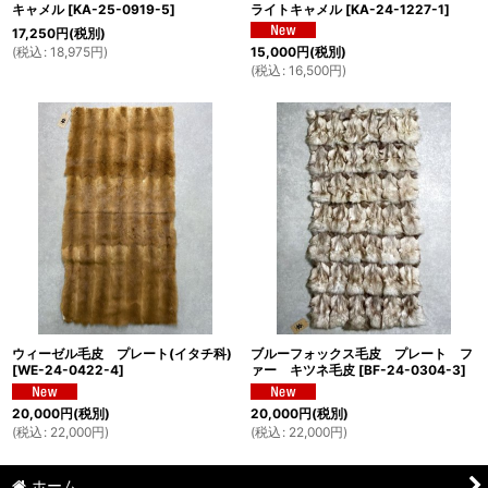
キャメル
[
KA-25-0919-5
]
ライトキャメル
[
KA-24-1227-1
]
17,250
円
(税別)
(
税込
:
18,975
円
)
15,000
円
(税別)
(
税込
:
16,500
円
)
ウィーゼル毛皮 プレート(イタチ科)
ブルーフォックス毛皮 プレート フ
[
WE-24-0422-4
]
ァー キツネ毛皮
[
BF-24-0304-3
]
20,000
円
(税別)
20,000
円
(税別)
(
税込
:
22,000
円
)
(
税込
:
22,000
円
)
ホーム