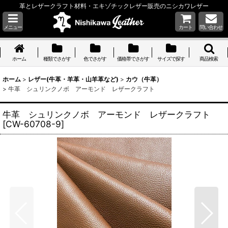
革とレザークラフト材料・エキゾチックレザー販売のニシカワレザー
メニュー
カート
問い合わせ
ホーム
種類でさがす
色でさがす
価格帯でさがす
サイズで探す
商品検索
ホーム
>
レザー(牛革・羊革・山羊革など)
>
カウ（牛革）
>
牛革 シュリンクノボ アーモンド レザークラフト
牛革 シュリンクノボ アーモンド レザークラフト
[
CW-60708-9
]