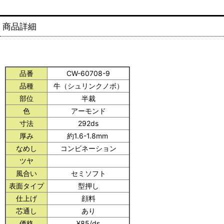
商品詳細
品番
CW-60708-9
品種
牛（シュリンクノボ）
部位
半裁
色
アーモンド
寸法
292ds
厚み
約1.6-1.8mm
なめし
コンビネーション
ツヤ
風合い
セミソフト
表面タイプ
型押し
仕上げ
顔料
芯通し
あり
価格
¥85/ds