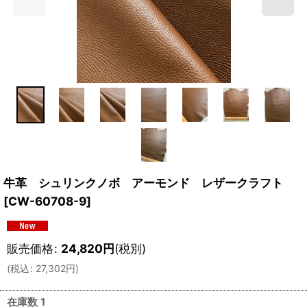
牛革 シュリンクノボ アーモンド レザークラフト
[
CW-60708-9
]
販売価格
:
24,820
円
(税別)
(
税込
:
27,302
円
)
在庫数 1