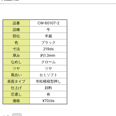
品番
CW-60107-2
品種
牛
部位
半裁
色
ブラック
寸法
219ds
厚み
約1.3mm
なめし
クローム
ツヤ
ツヤ
風合い
セミソフト
表面タイプ
市松模様型押し
仕上げ
顔料
芯通し
有
価格
¥70/ds