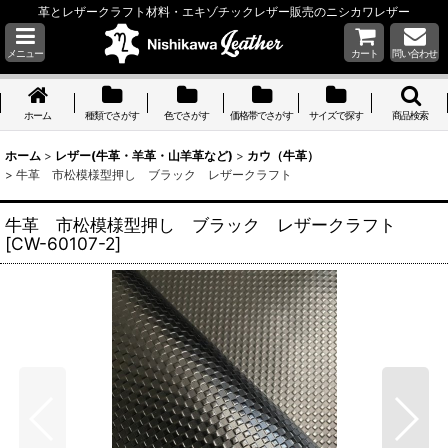
革とレザークラフト材料・エキゾチックレザー販売のニシカワレザー
メニュー
カート
問い合わせ
ホーム
種類でさがす
色でさがす
価格帯でさがす
サイズで探す
商品検索
ホーム
>
レザー(牛革・羊革・山羊革など)
>
カウ（牛革）
>
牛革 市松模様型押し ブラック レザークラフト
牛革 市松模様型押し ブラック レザークラフト
[
CW-60107-2
]