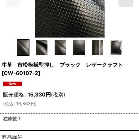
牛革 市松模様型押し ブラック レザークラフト
[
CW-60107-2
]
販売価格
:
15,330
円
(税別)
(
税込
:
16,863
円
)
在庫数 1
商品詳細