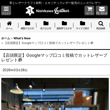
革とレザークラフト材料・エキゾチックレザー販売のニシカワレザー
メニュー
カート
問い合わせ
ホーム
種類でさがす
色でさがす
価格帯でさがす
サイズで探す
商品検索
ホーム
>
What's New
>
【店頭限定】Googleマップ口コミ投稿でカットレザープレゼント🎁
【店頭限定】Googleマップ口コミ投稿でカットレザープ
レゼント🎁
2026
03
26
年
月
日