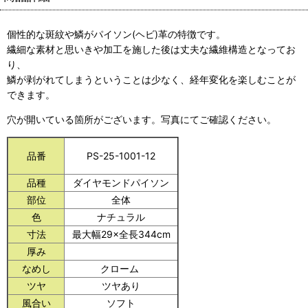
個性的な斑紋や鱗がパイソン(ヘビ)革の特徴です。
繊細な素材と思いきや加工を施した後は丈夫な繊維構造となってお
り、
鱗が剥がれてしまうということは少なく、経年変化を楽しむことが
できます。
穴が開いている箇所がございます。写真にてご確認ください。
品番
PS-25-1001-12
品種
ダイヤモンドパイソン
部位
全体
色
ナチュラル
寸法
最大幅29×全長344cm
厚み
なめし
クローム
ツヤ
ツヤあり
風合い
ソフト