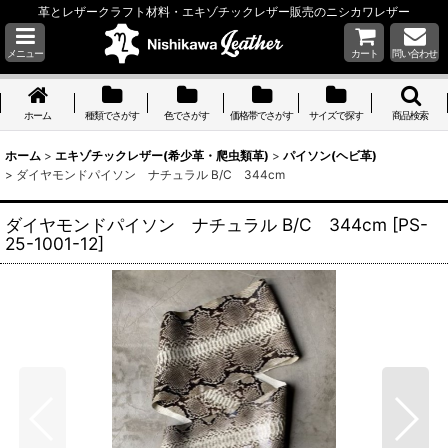
革とレザークラフト材料・エキゾチックレザー販売のニシカワレザー
メニュー
カート
問い合わせ
ホーム
種類でさがす
色でさがす
価格帯でさがす
サイズで探す
商品検索
ホーム
>
エキゾチックレザー(希少革・爬虫類革)
>
パイソン(ヘビ革)
>
ダイヤモンドパイソン ナチュラル B/C 344cm
ダイヤモンドパイソン ナチュラル B/C 344cm
[
PS-
25-1001-12
]