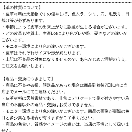
【革の性質について】
・皮革材料は天産物ですの傷やしぼ、色ムラ、シミ、穴、毛残り、日
焼け等が必ずあります。
・季節によって皮革の出来上がりに誤差が生じる場合がございます。
・どの皮革も性質上、生産Lotにより色ブレや艶、硬さなどの違いが
ございます。
・モニター環境により色の違いがございます。
・皮革はそれぞれサイズや形が異なります。
・上記は不良品の対象になりませんので、あらかじめご理解のうえ、
ご注文をお願いします。
【返品・交換につきまして】
・商品に不良や破損、誤送品があった場合は商品到着後7日以内に当
店までメールにてご連絡ください。
・皮革材料は天然素材であり、非常にデリケートで傷が付きやすい為
当店の不備以外の返品・交換はお受けできません。
・モニター環境により色の違いがございます。商品の画像が実際の色
目と多少異なる場合が有りますがご了承ください。
・商品の色合い、質感やイメージの違いは、当店の不備として扱いま
せん。