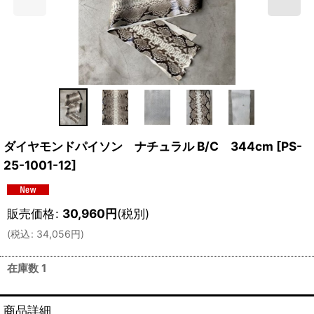
ダイヤモンドパイソン ナチュラル B/C 344cm
[
PS-
25-1001-12
]
販売価格
:
30,960
円
(税別)
(
税込
:
34,056
円
)
在庫数 1
商品詳細