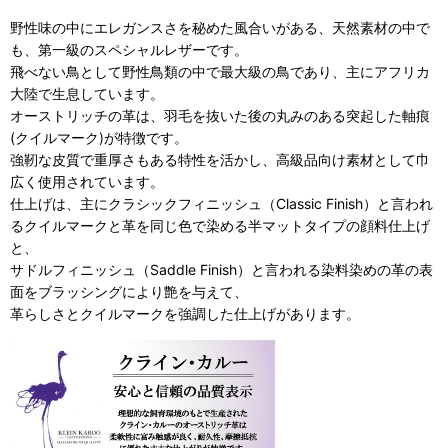
野性味の中にエレガンスさを秘めた風合いがある、天然素材の中で
も、第一級のスペシャルレザーです。
飛べない鳥として野性鳥類の中で最大級の鳥であり、主にアフリカ
大陸で生息しています。
オーストリッチの革は、羽毛を抜いた後の丸みのある突起した軸痕
(クイルマーク)が特徴です。
強靭な皮質で重厚さもある特性を活かし、高級品向け素材として巾
広く使用されています。
仕上げは、主にクラシックフィニッシュ（Classic Finish）と言われ
るクイルマークと革を同じ色で染める半マットタイプの顔料仕上げ
と、
サドルフィニッシュ（Saddle Finish）と言われる染料染めの革の表
面をブラッシングにより艶を与えて、
革らしさとクイルマークを強調した仕上げがあります。