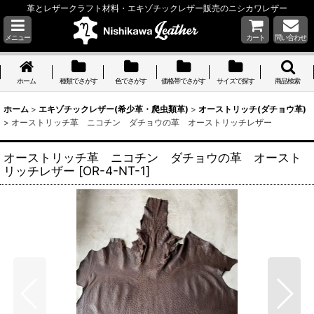
革とレザークラフト材料・エキゾチックレザー販売のニシカワレザー
メニュー
カート
問い合わせ
ホーム
種類でさがす
色でさがす
価格帯でさがす
サイズで探す
商品検索
ホーム
>
エキゾチックレザー(希少革・爬虫類革)
>
オーストリッチ(ダチョウ革)
>
オーストリッチ革 ニコチン ダチョウの革 オーストリッチレザー
オーストリッチ革 ニコチン ダチョウの革 オースト
リッチレザー
[
OR-4-NT-1
]