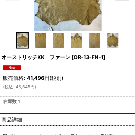
オーストリッチKK ファーン
[
OR-13-FN-1
]
販売価格
:
41,496
円
(税別)
(
税込
:
45,645
円
)
在庫数 1
商品詳細