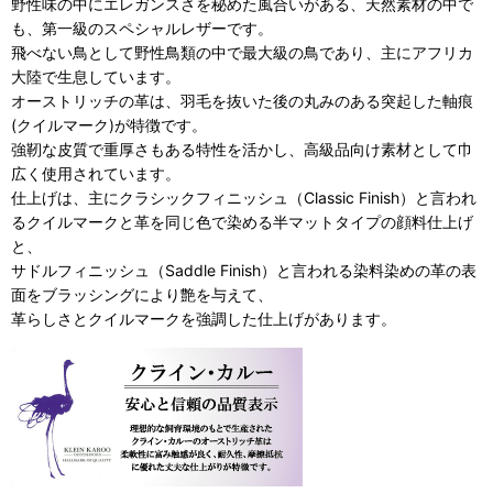
野性味の中にエレガンスさを秘めた風合いがある、天然素材の中で
も、第一級のスペシャルレザーです。
飛べない鳥として野性鳥類の中で最大級の鳥であり、主にアフリカ
大陸で生息しています。
オーストリッチの革は、羽毛を抜いた後の丸みのある突起した軸痕
(クイルマーク)が特徴です。
強靭な皮質で重厚さもある特性を活かし、高級品向け素材として巾
広く使用されています。
仕上げは、主にクラシックフィニッシュ（Classic Finish）と言われ
るクイルマークと革を同じ色で染める半マットタイプの顔料仕上げ
と、
サドルフィニッシュ（Saddle Finish）と言われる染料染めの革の表
面をブラッシングにより艶を与えて、
革らしさとクイルマークを強調した仕上げがあります。