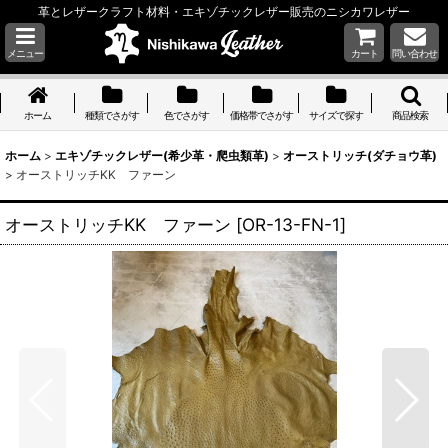
革とレザークラフト材料・エキゾチックレザー販売のニシカワレザー
メニュー
カート
問い合わせ
ホーム
種類でさがす
色でさがす
価格帯でさがす
サイズで探す
商品検索
ホーム
>
エキゾチックレザー(希少革・爬虫類革)
>
オーストリッチ(ダチョウ革)
>
オーストリッチKK ファーン
オーストリッチKK ファーン
[
OR-13-FN-1
]