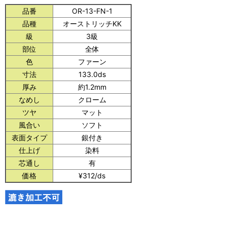
品番
OR-13-FN-1
品種
オーストリッチKK
級
3級
部位
全体
色
ファーン
寸法
133.0ds
厚み
約1.2mm
なめし
クローム
ツヤ
マット
風合い
ソフト
表面タイプ
銀付き
仕上げ
染料
芯通し
有
価格
¥312/ds