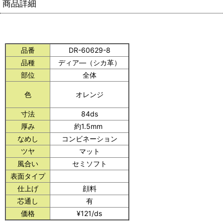
商品詳細
品番
DR-60629-8
品種
ディア―（シカ革）
部位
全体
色
オレンジ
寸法
84ds
厚み
約1.5mm
なめし
コンビネーション
ツヤ
マット
風合い
セミソフト
表面タイプ
仕上げ
顔料
芯通し
有
価格
¥121/ds