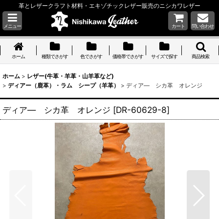
革とレザークラフト材料・エキゾチックレザー販売のニシカワレザー
メニュー
カート
問い合わせ
ホーム
種類でさがす
色でさがす
価格帯でさがす
サイズで探す
商品検索
ホーム
>
レザー(牛革・羊革・山羊革など)
>
ディアー（鹿革）・ラム シープ（羊革）
>
ディア― シカ革 オレンジ
ディア― シカ革 オレンジ
[
DR-60629-8
]