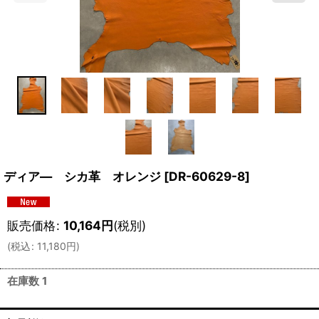
ディア― シカ革 オレンジ
[
DR-60629-8
]
販売価格
:
10,164
円
(税別)
(
税込
:
11,180
円
)
在庫数 1