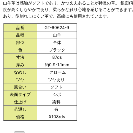
山羊革は感触がソフトであり、かつ丈夫あることが特長の革。 銀面(
度が高くしなやかであり、柔らかな触り心地を感じることができます。
あり、型崩れしにくい革で、高級にも使用されています。
品番
GT-60624-9
品種
山羊
部位
全体
色
ブラック
寸法
87ds
厚み
約0.9-1.1mm
なめし
クローム
ツヤ
ツヤあり
風合い
ソフト
表面タイプ
シボ
仕上げ
染料
芯通し
有
価格
¥108/ds