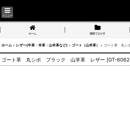
メニュー
ホーム
種類でさがす
ホーム
>
レザー(牛革・羊革・山羊革など)
>
ゴート（山羊革）
>
ゴート革 丸シ
ゴート革 丸シボ ブラック 山羊革 レザー
[
GT-6062