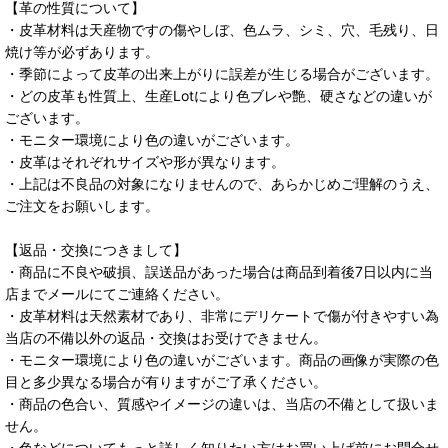
【革の性質について】
・皮革材料は天産物ですの傷やしぼ、色ムラ、シミ、穴、毛残り、日
焼け等が必ずあります。
・季節によって皮革の出来上がりに誤差が生じる場合がございます。
・どの皮革も性質上、生産Lotにより色ブレや艶、硬さなどの違いが
ございます。
・モニター環境により色の違いがございます。
・皮革はそれぞれサイズや形が異なります。
・上記は不良品の対象になりませんので、あらかじめご理解のうえ、
ご注文をお願いします。
【返品・交換につきまして】
・商品に不良や破損、誤送品があった場合は商品到着後7日以内に当
店までメールにてご連絡ください。
・皮革材料は天然素材であり、非常にデリケートで傷が付きやすい為
当店の不備以外の返品・交換はお受けできません。
・モニター環境により色の違いがございます。商品の画像が実際の色
目と多少異なる場合が有りますがご了承ください。
・商品の色合い、質感やイメージの違いは、当店の不備として扱いま
せん。
・色などについてもっと詳しく知りたい方はお買い上げ前にお問合せ