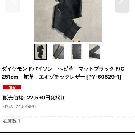
ダイヤモンドパイソン ヘビ革 マットブラック F/C
251cm 蛇革 エキゾチックレザー
[
PY-60529-1
]
販売価格
:
22,590
円
(税別)
(
税込
:
24,849
円
)
在庫数 1