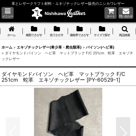
革とレザークラフト材料・エキゾチックレザー販売のニシカワレザー
メニュー
カート
問い合わせ
ホーム
種類でさがす
色でさがす
価格帯でさがす
サイズで探す
商品検索
ホーム
>
エキゾチックレザー(希少革・爬虫類革)
>
パイソン(ヘビ革)
>
ダイヤモンドパイソン ヘビ革 マットブラック F/C 251cm 蛇革 エキゾチ
ックレザー
ダイヤモンドパイソン ヘビ革 マットブラック F/C
251cm 蛇革 エキゾチックレザー
[
PY-60529-1
]