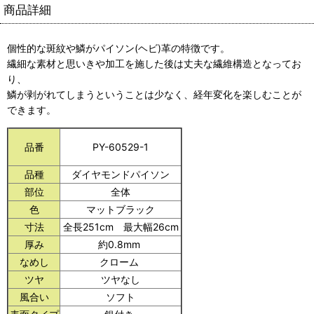
商品詳細
個性的な斑紋や鱗がパイソン(ヘビ)革の特徴です。
繊細な素材と思いきや加工を施した後は丈夫な繊維構造となってお
り、
鱗が剥がれてしまうということは少なく、経年変化を楽しむことが
できます。
品番
PY-60529-1
品種
ダイヤモンドパイソン
部位
全体
色
マットブラック
寸法
全長251cm
最大幅26cm
厚み
約0.8mm
なめし
クローム
ツヤ
ツヤなし
風合い
ソフト