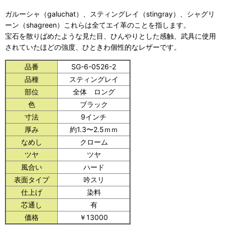
ガルーシャ（galuchat）、スティングレイ（stingray）、シャグリ
ーン（shagreen）これらは全てエイ革のことを指します。
宝石を散りばめたような見た目、ひんやりとした感触、武具に使用
されていたほどの強度、ひときわ個性的なレザーです。
品番
SG-6-0526-2
品種
スティングレイ
部位
全体 ロング
色
ブラック
寸法
9インチ
厚み
約1.3〜2.5ｍｍ
なめし
クローム
ツヤ
ツヤ
風合い
ハード
表面タイプ
吟スリ
仕上げ
染料
芯通し
有
価格
￥13000