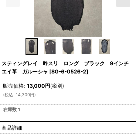
スティングレイ 吟スリ ロング ブラック 9インチ
エイ革 ガルーシャ
[
SG-6-0526-2
]
販売価格
:
13,000
円
(税別)
(
税込
:
14,300
円
)
在庫数 1
商品詳細