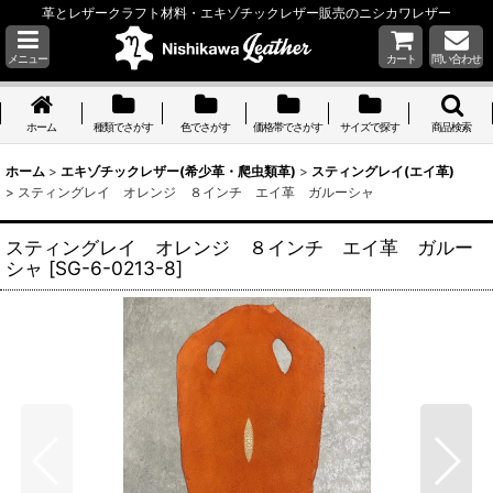
革とレザークラフト材料・エキゾチックレザー販売のニシカワレザー
メニュー
カート
問い合わせ
ホーム
種類でさがす
色でさがす
価格帯でさがす
サイズで探す
商品検索
ホーム
>
エキゾチックレザー(希少革・爬虫類革)
>
スティングレイ(エイ革)
>
スティングレイ オレンジ ８インチ エイ革 ガルーシャ
スティングレイ オレンジ ８インチ エイ革 ガルー
シャ
[
SG-6-0213-8
]