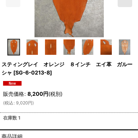
スティングレイ オレンジ ８インチ エイ革 ガルー
シャ
[
SG-6-0213-8
]
販売価格
:
8,200
円
(税別)
(
税込
:
9,020
円
)
在庫数 1
商品詳細