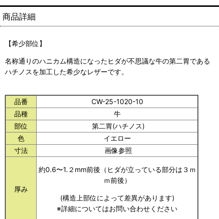
商品詳細
【希少部位】
名称通りのハニカム構造になったヒダが不思議な牛の第二胃である
ハチノスを加工した希少なレザーです。
品番
CW-25-1020-10
品種
牛
部位
第二胃(ハチノス)
色
イエロー
寸法
画像参照
約0.6〜1.２mm前後（ヒダが立っている部分は３ｍ
ｍ前後）
厚み
(構造上部位によって差異があります)
※詳細についてはお問い合わせください