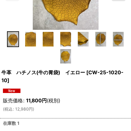
牛革 ハチノス(牛の胃袋) イエロー
[
CW-25-1020-
10
]
販売価格
:
11,800
円
(税別)
(
税込
:
12,980
円
)
在庫数 1