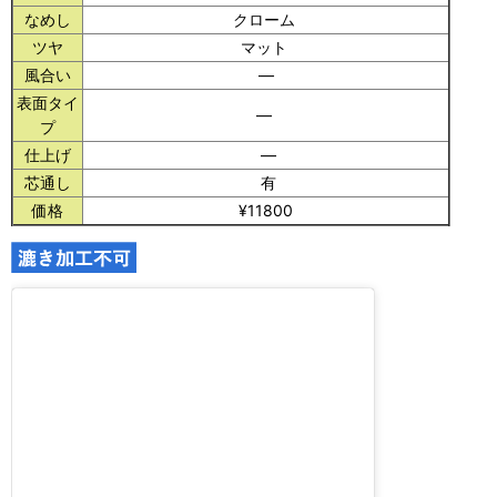
なめし
クローム
ツヤ
マット
風合い
―
表面タイ
―
プ
仕上げ
―
芯通し
有
価格
¥11800