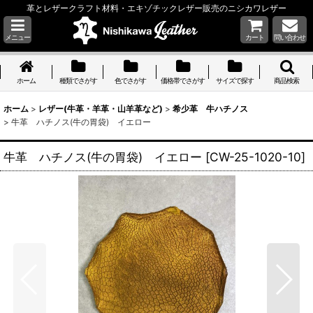
革とレザークラフト材料・エキゾチックレザー販売のニシカワレザー
メニュー
カート
問い合わせ
ホーム
種類でさがす
色でさがす
価格帯でさがす
サイズで探す
商品検索
ホーム
>
レザー(牛革・羊革・山羊革など)
>
希少革 牛ハチノス
>
牛革 ハチノス(牛の胃袋) イエロー
牛革 ハチノス(牛の胃袋) イエロー
[
CW-25-1020-10
]