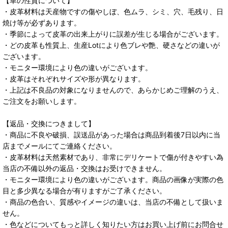
【革の性質について】
・皮革材料は天産物ですの傷やしぼ、色ムラ、シミ、穴、毛残り、日
焼け等が必ずあります。
・季節によって皮革の出来上がりに誤差が生じる場合がございます。
・どの皮革も性質上、生産Lotにより色ブレや艶、硬さなどの違いが
ございます。
・モニター環境により色の違いがございます。
・皮革はそれぞれサイズや形が異なります。
・上記は不良品の対象になりませんので、あらかじめご理解のうえ、
ご注文をお願いします。
【返品・交換につきまして】
・商品に不良や破損、誤送品があった場合は商品到着後7日以内に当
店までメールにてご連絡ください。
・皮革材料は天然素材であり、非常にデリケートで傷が付きやすい為
当店の不備以外の返品・交換はお受けできません。
・モニター環境により色の違いがございます。商品の画像が実際の色
目と多少異なる場合が有りますがご了承ください。
・商品の色合い、質感やイメージの違いは、当店の不備として扱いま
せん。
・色などについてもっと詳しく知りたい方はお買い上げ前にお問合せ