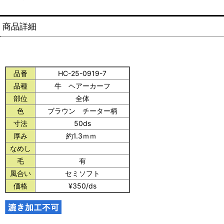
商品詳細
品番
HC-25-0919-7
品種
牛 ヘアーカーフ
部位
全体
色
ブラウン チーター柄
寸法
50ds
厚み
約1.3ｍｍ
なめし
毛
有
風合い
セミソフト
価格
¥350/ds