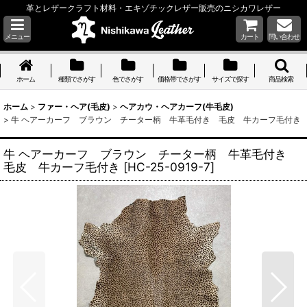
革とレザークラフト材料・エキゾチックレザー販売のニシカワレザー
メニュー
カート
問い合わせ
ホーム
種類でさがす
色でさがす
価格帯でさがす
サイズで探す
商品検索
ホーム
>
ファー・ヘア(毛皮)
>
ヘアカウ・ヘアカーフ(牛毛皮)
>
牛 ヘアーカーフ ブラウン チーター柄 牛革毛付き 毛皮 牛カーフ毛付き
牛 ヘアーカーフ ブラウン チーター柄 牛革毛付き
毛皮 牛カーフ毛付き
[
HC-25-0919-7
]