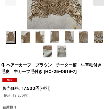
牛 ヘアーカーフ ブラウン チーター柄 牛革毛付き
毛皮 牛カーフ毛付き
[
HC-25-0919-7
]
販売価格
:
17,500
円
(税別)
(
税込
:
19,250
円
)
在庫数 1