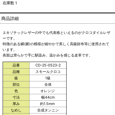
在庫数 1
商品詳細
エキゾチックレザーの中でも代表格といえるのがクロコダイルレザ
ーです。
特徴のある鱗(腑)の模様が細やかで美しく高級財布等に使用されて
います。
表面は滑らかで手に馴染み、温かみを感じる皮革です。
品番
CD-25-0523-2
品種
スモールクロコ
級
1級
部位
全体
色
オレンジ
寸法
幅44cm
厚み
約1.5mm
なめし
合成タンニン