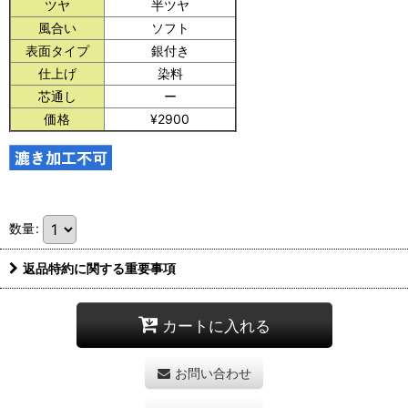
ツヤ
半ツヤ
風合い
ソフト
表面タイプ
銀付き
仕上げ
染料
芯通し
ー
価格
¥2900
数量
:
返品特約に関する重要事項
カートに入れる
お問い合わせ