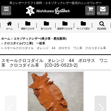
革とレザークラフト材料・エキゾチックレザー販売のニシカワレザー
メニュー
カート
問い合わせ
ホーム
種類でさがす
色でさがす
価格帯でさがす
サイズで探す
商品検索
ホーム
>
エキゾチックレザー(希少革・爬虫類革)
>
クロコダイル(ワニ革) 一枚革
>
スモールクロコダイル オレンジ 44 ポロサス ワニ革 クロコダイル革
スモールクロコダイル オレンジ 44 ポロサス ワニ
革 クロコダイル革
[
CD-25-0523-2
]