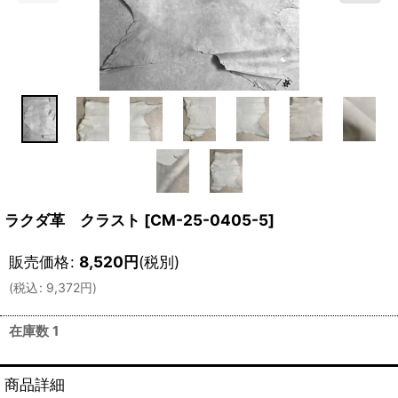
ラクダ革 クラスト
[
CM-25-0405-5
]
販売価格
:
8,520
円
(税別)
(
税込
:
9,372
円
)
在庫数 1
商品詳細