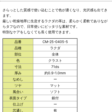
さらっとした質感で使い込むことで色が濃くなり、光沢感も出てき
ます。
厳しい乾燥地帯に生息するラクダの革は、柔らかく柔軟でありなが
らタフなので、日常使いにピッタリな素材です。
特別なケアをしなくても長く使用できます。
品番
CM-25-0405-5
品種
ラクダ
部位
全体
色
クラスト
寸法
71ds
厚み
約0.9-1.0mm
なめし
ー
ツヤ
マット
風合い
ソフト
表面タイプ
銀付
仕上げ
ー
芯通し
有