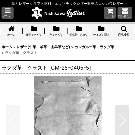
革とレザークラフト材料・エキゾチックレザー販売のニシカワレザー
メニュー
カート
問い合わせ
ホーム
種類でさがす
色でさがす
価格帯でさがす
サイズで探す
商品検索
ホーム
>
レザー(牛革・羊革・山羊革など)
>
カンガルー革・ラクダ革
>
ラクダ革 クラスト
ラクダ革 クラスト
[
CM-25-0405-5
]