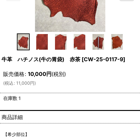
牛革 ハチノス(牛の胃袋) 赤茶
[
CW-25-0117-9
]
販売価格
:
10,000
円
(税別)
(
税込
:
11,000
円
)
在庫数 1
商品詳細
【希少部位】