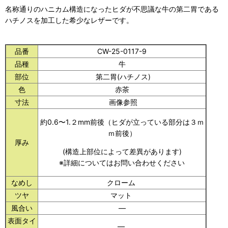
名称通りのハニカム構造になったヒダが不思議な牛の第二胃である
ハチノスを加工した希少なレザーです。
品番
CW-25-0117-9
品種
牛
部位
第二胃(ハチノス)
色
赤茶
寸法
画像参照
約0.6〜1.２mm前後（ヒダが立っている部分は３ｍ
ｍ前後）
厚み
(構造上部位によって差異があります)
※詳細についてはお問い合わせください
なめし
クローム
ツヤ
マット
風合い
―
表面タイ
―