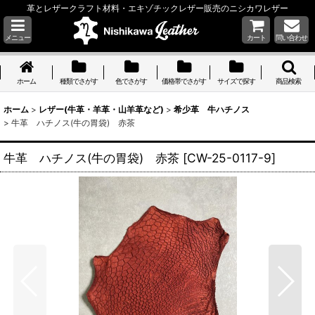
革とレザークラフト材料・エキゾチックレザー販売のニシカワレザー
メニュー
カート
問い合わせ
ホーム
種類でさがす
色でさがす
価格帯でさがす
サイズで探す
商品検索
ホーム
>
レザー(牛革・羊革・山羊革など)
>
希少革 牛ハチノス
>
牛革 ハチノス(牛の胃袋) 赤茶
牛革 ハチノス(牛の胃袋) 赤茶
[
CW-25-0117-9
]