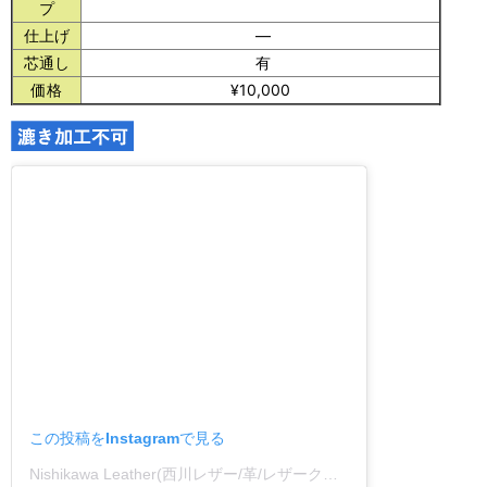
プ
仕上げ
―
芯通し
有
価格
¥10,000
この投稿をInstagramで見る
Nishikawa Leather(西川レザー/革/レザークラフト)(@nishikawa_leather)がシェアした投稿